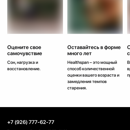
Оцените свое
Оставайтесь в форме
самочувствие
много лет
с
Сон, нагрузка и
Healthspan – это мощный
В
восстановление.
способ количественной
в
оценки вашего возраста и
п
замедления темпов
старения.
+7 (926) 777-62-77